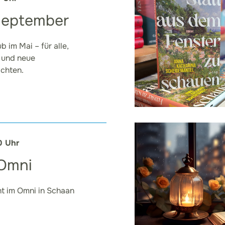
 September
 im Mai – für alle,
n und neue
chten.
0 Uhr
 Omni
ht im Omni in Schaan