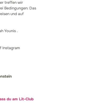
r treffen wir
wei Bedingungen: Das
eisen und auf
h Younis .
f Instagram
enstein
dass du am Lit-Club