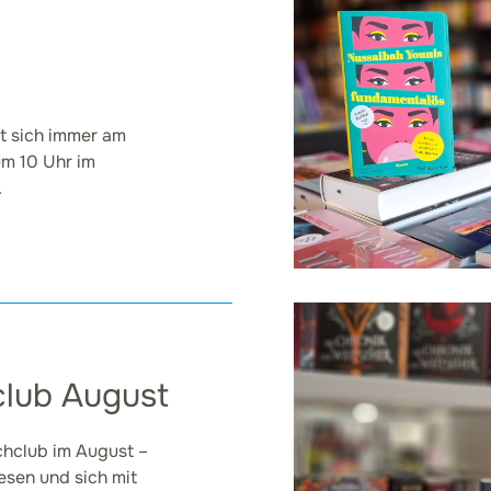
ft sich immer am
um 10 Uhr im
.
lub August
chclub im August –
lesen und sich mit