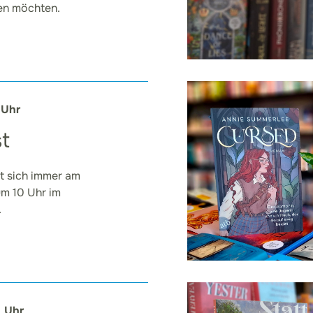
en möchten.
 Uhr
t
ft sich immer am
um 10 Uhr im
.
0 Uhr