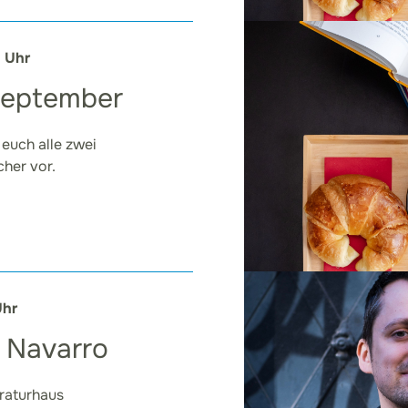
0 Uhr
September
 euch alle zwei
her vor.
Uhr
 Navarro
eraturhaus