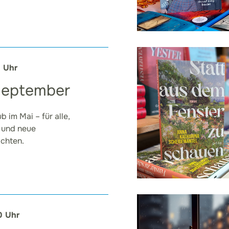
0 Uhr
 September
 im Mai – für alle,
n und neue
chten.
0 Uhr