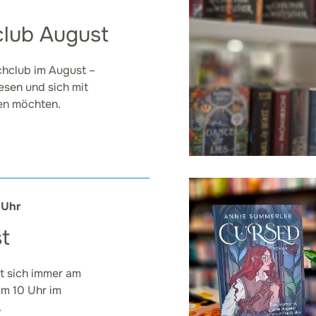
lub August
chclub im August –
lesen und sich mit
en möchten.
 Uhr
t
ft sich immer am
um 10 Uhr im
.