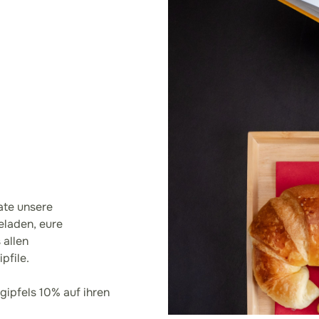
ate unsere
eladen, eure
 allen
pfile.
gipfels 10% auf ihren